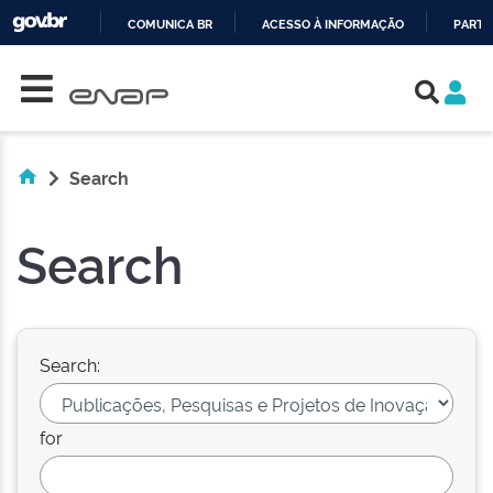
COMUNICA BR
ACESSO À INFORMAÇÃO
PARTI
Skip navigation
IR
PARA
O
CONTEÚDO
Search
Search
Search:
for