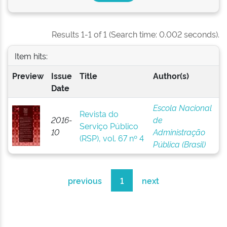
Results 1-1 of 1 (Search time: 0.002 seconds).
Item hits:
Preview
Issue
Title
Author(s)
Date
Escola Nacional
Revista do
2016-
de
Serviço Público
10
Administração
(RSP), vol. 67 nº 4
Pública (Brasil)
previous
1
next