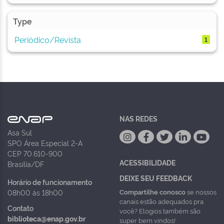
Type
Periódico/Revista
1
NAS REDES
Asa Sul
SPO Área Especial 2-A
CEP 70.610-900
ACESSIBILIDADE
Brasília/DF
DEIXE SEU FEEDBACK
Horário de funcionamento
Compartilhe conosco
se nossos
08h00 às 18h00
canais estão adequados pra
Contato
você? Elogios também são
biblioteca@enap.gov.br
super bem vindos!