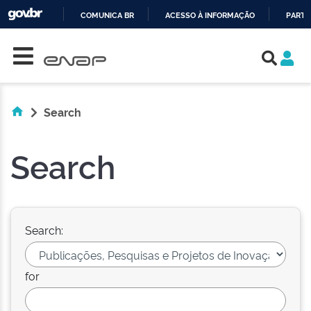
COMUNICA BR
ACESSO À INFORMAÇÃO
PARTI
Skip navigation
IR
PARA
O
CONTEÚDO
Search
Search
Search:
for