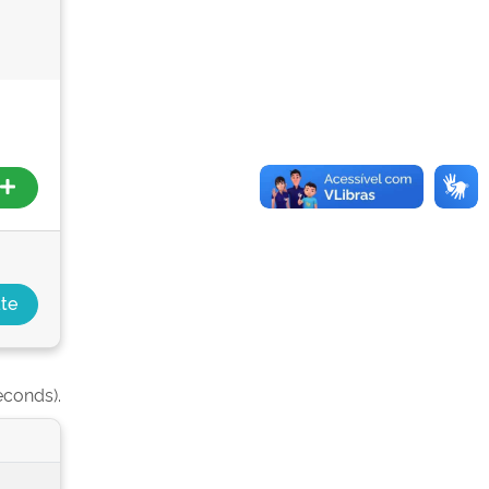
econds).