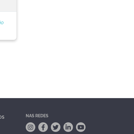
ão
NAS REDES
OS