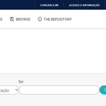
COMUNICA BR
ACESSO À INFORMAÇÃO
IR
PARA
ES
BROWSE
THE REPOSITORY
O
CONTEÚDO
for