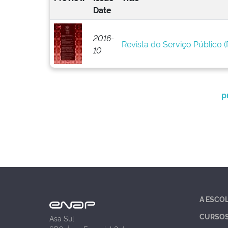
Date
2016-
Revista do Serviço Público (R
10
p
A ESCO
CURSO
Asa Sul