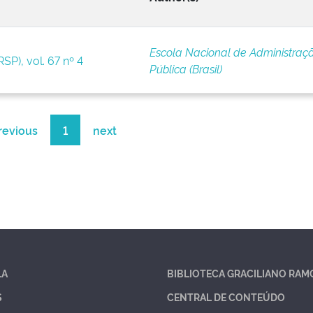
Escola Nacional de Administraç
SP), vol. 67 nº 4
Pública (Brasil)
revious
1
next
LA
BIBLIOTECA GRACILIANO RAM
S
CENTRAL DE CONTEÚDO