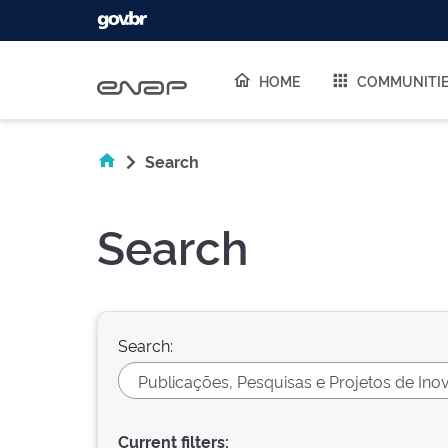
Skip navigation
HOME
COMMUNITI
Search
Search
Search:
Current filters: