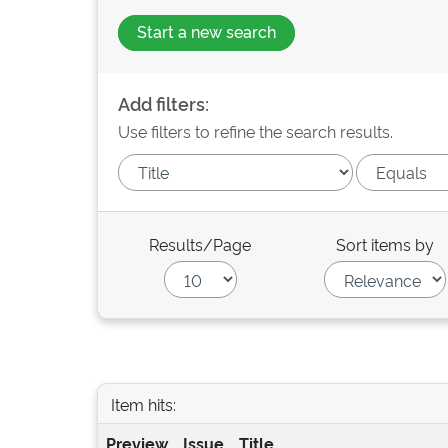
Start a new search
Add filters:
Use filters to refine the search results.
Results/Page
Sort items by
Item hits:
Preview
Issue
Title