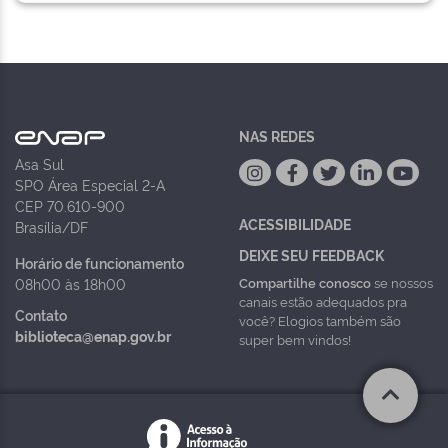
NAS REDES
Asa Sul
SPO Área Especial 2-A
CEP 70.610-900
ACESSIBILIDADE
Brasília/DF
DEIXE SEU FEEDBACK
Horário de funcionamento
Compartilhe conosco
se nossos
08h00 às 18h00
canais estão adequados pra
Contato
você? Elogios também são
biblioteca@enap.gov.br
super bem vindos!