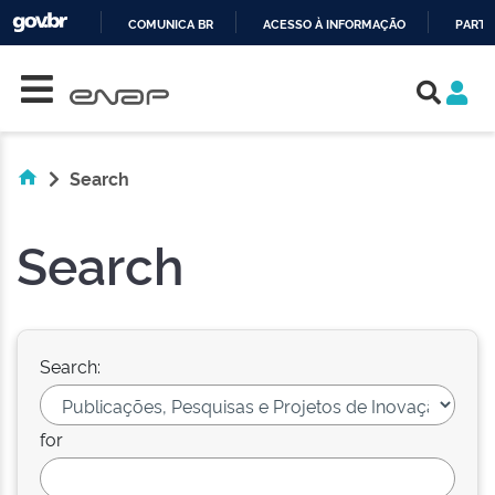
COMUNICA BR
ACESSO À INFORMAÇÃO
PARTI
Skip navigation
IR
PARA
O
CONTEÚDO
Search
Search
Search:
for