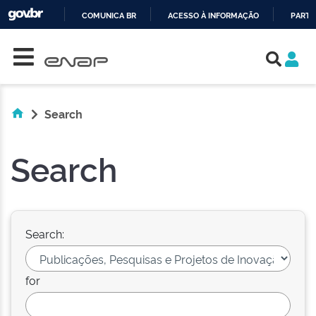
COMUNICA BR
ACESSO À INFORMAÇÃO
PARTI
Skip navigation
IR
PARA
O
CONTEÚDO
Search
Search
Search:
for