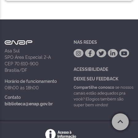
NAS REDES
Asa Sul
SPO Área Especial 2-A
CEP 70.610-900
ACESSIBILIDADE
Brasília/DF
DEIXE SEU FEEDBACK
Horário de funcionamento
Compartilhe conosco
se nossos
08h00 às 18h00
canais estão adequados pra
Contato
você? Elogios também são
biblioteca@enap.gov.br
super bem vindos!