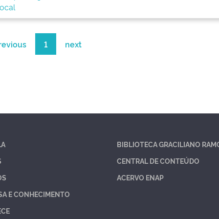
local
revious
1
next
LA
BIBLIOTECA GRACILIANO RAM
S
CENTRAL DE CONTEÚDO
OS
ACERVO ENAP
SA E CONHECIMENTO
ECE