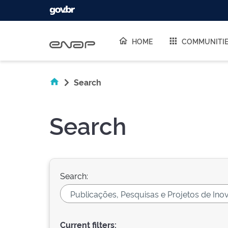
Skip navigation
HOME
COMMUNITI
Search
Search
Search:
Current filters: