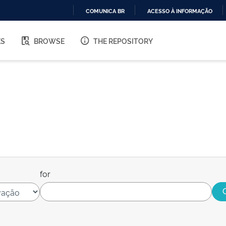
COMUNICA BR
ACESSO À INFORMAÇÃO
IR
PARA
ES
BROWSE
THE REPOSITORY
O
CONTEÚDO
for