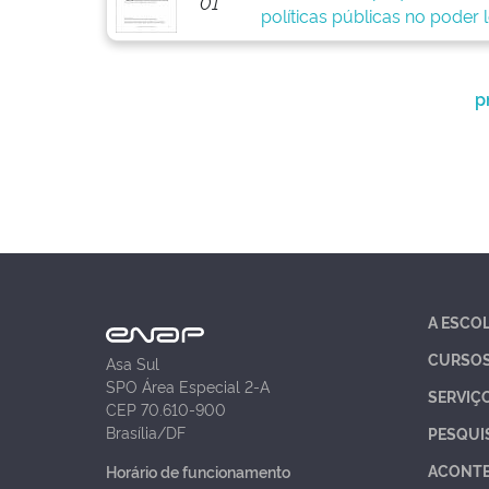
01
políticas públicas no poder 
p
A ESCO
CURSO
Asa Sul
SPO Área Especial 2-A
SERVIÇ
CEP 70.610-900
Brasília/DF
PESQUI
ACONT
Horário de funcionamento