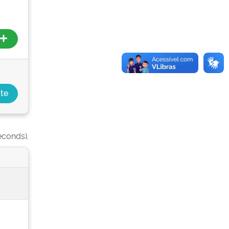
econds).