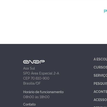
p
A ESCO
CURSO
Asa Sul
SPO Área Especial 2-A
SERVIÇ
CEP 70.610-900
Brasília/DF
PESQUI
ACONT
Horário de funcionamento
08h00 às 18h00
ACESSO
Contato