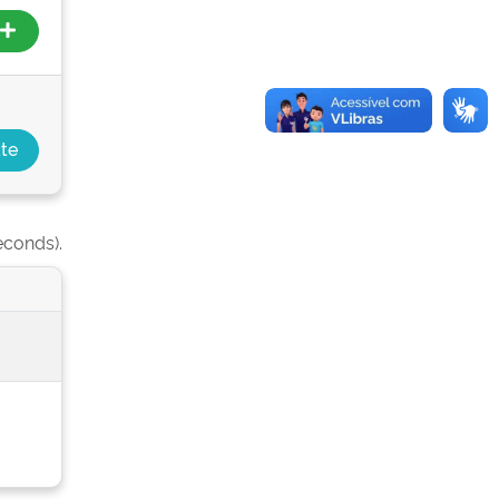
econds).