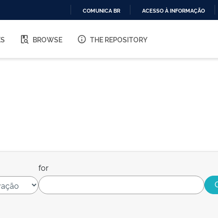
COMUNICA BR
ACESSO À INFORMAÇÃO
IR
PARA
ES
BROWSE
THE REPOSITORY
O
CONTEÚDO
for