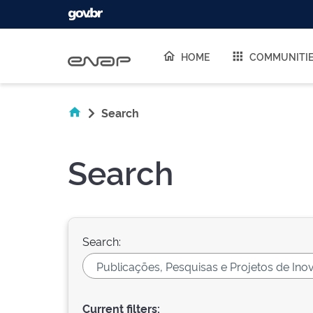
Skip navigation
HOME
COMMUNITI
Search
Search
Search:
Current filters: