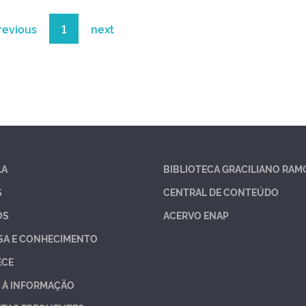
revious
1
next
LA
BIBLIOTECA GRACILIANO RAM
S
CENTRAL DE CONTEÚDO
OS
ACERVO ENAP
SA E CONHECIMENTO
ECE
 À INFORMAÇÃO