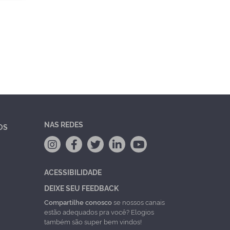
NAS REDES
OS
ACESSIBILIDADE
DEIXE SEU FEEDBACK
Compartilhe conosco
se nossos canais
estão adequados pra você? Elogios
também são super bem vindos!