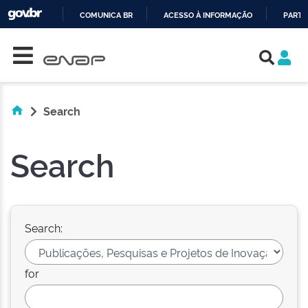
COMUNICA BR
ACESSO À INFORMAÇÃO
PARTI
Skip navigation
IR
PARA
O
CONTEÚDO
Search
Search
Search:
for