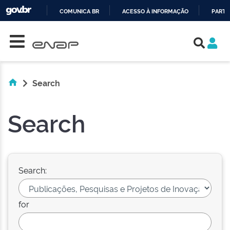
COMUNICA BR
ACESSO À INFORMAÇÃO
PARTI
Skip navigation
IR
PARA
O
CONTEÚDO
Search
Search
Search:
for