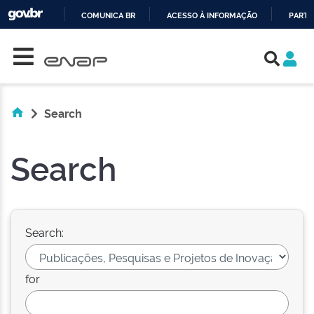
COMUNICA BR
ACESSO À INFORMAÇÃO
PARTI
Skip navigation
IR
PARA
O
CONTEÚDO
Search
Search
Search:
for