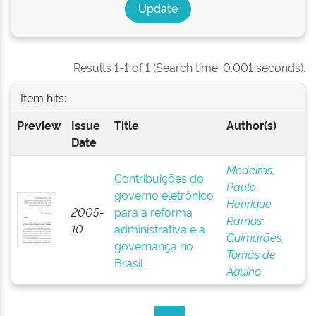
Results 1-1 of 1 (Search time: 0.001 seconds).
Item hits:
Preview
Issue
Title
Author(s)
Date
Medeiros,
Contribuições do
Paulo
governo eletrônico
Henrique
2005-
para a reforma
Ramos
;
10
administrativa e a
Guimarães,
governança no
Tomás de
Brasil
Aquino