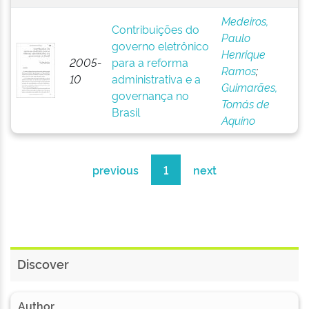
Medeiros,
Contribuições do
Paulo
governo eletrônico
Henrique
2005-
para a reforma
Ramos
;
10
administrativa e a
Guimarães,
governança no
Tomás de
Brasil
Aquino
previous
1
next
Discover
Author