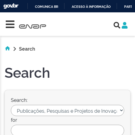
COMUNICA BR
ACESSO À INFORMAÇÃO
PARTI
Skip navigation
IR
PARA
O
CONTEÚDO
Search
Search
Search:
for