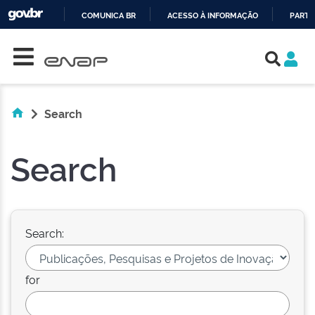
COMUNICA BR
ACESSO À INFORMAÇÃO
PARTI
Skip navigation
IR
PARA
O
CONTEÚDO
Search
Search
Search:
for