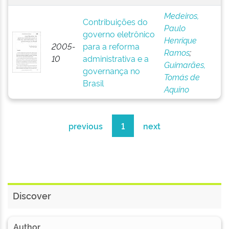
Medeiros,
Contribuições do
Paulo
governo eletrônico
Henrique
2005-
para a reforma
Ramos
;
10
administrativa e a
Guimarães,
governança no
Tomás de
Brasil
Aquino
previous
1
next
Discover
Author