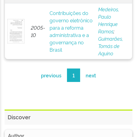
Medeiros,
Contribuições do
Paulo
governo eletrônico
Henrique
2005-
para a reforma
Ramos
;
10
administrativa e a
Guimarães,
governança no
Tomás de
Brasil
Aquino
previous
1
next
Discover
Author