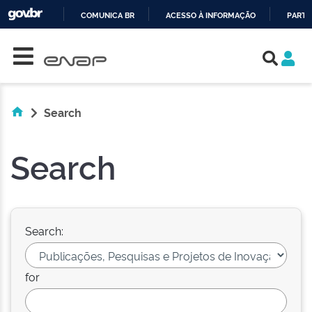
COMUNICA BR
ACESSO À INFORMAÇÃO
PARTI
Skip navigation
IR
PARA
O
CONTEÚDO
Search
Search
Search:
for