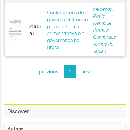
Medeiros,
Contribuições do
Paulo
governo eletrônico
Henrique
2005-
para a reforma
Ramos
;
10
administrativa e a
Guimarães,
governança no
Tomás de
Brasil
Aquino
previous
1
next
Discover
Author