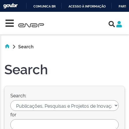
COMUNICA BR
ACESSO À INFORMAÇÃO
PARTI
Skip navigation
IR
PARA
O
CONTEÚDO
Search
Search
Search:
for