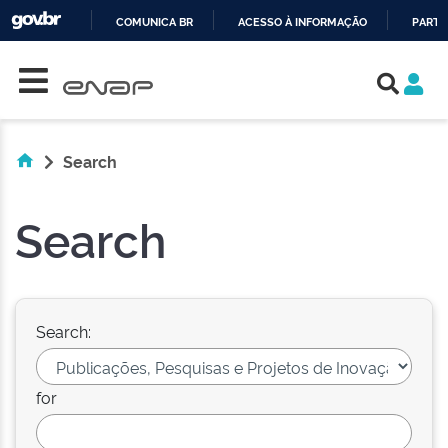
COMUNICA BR
ACESSO À INFORMAÇÃO
PARTI
Skip navigation
IR
PARA
O
CONTEÚDO
Search
Search
Search:
for