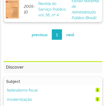
Escola Nacional
Revista do
2005-
de
Serviço Público,
10
Administração
vol. 56, nº 4
Pública (Brasil)
previous
1
next
Discover
Subject
federalismo fiscal
1
modernização
1