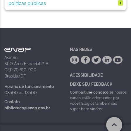
políticas públicas
1
NAS REDES
Asa Sul
SPO Área Especial 2-A
CEP 70.610-900
ACESSIBILIDADE
Brasília/DF
DEIXE SEU FEEDBACK
Horário de funcionamento
Compartilhe conosco
se nossos
08h00 às 18h00
canais estão adequados pra
Contato
você? Elogios também são
biblioteca@enap.gov.br
super bem vindos!