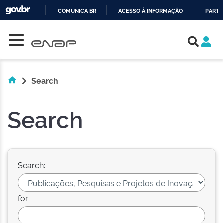
COMUNICA BR
ACESSO À INFORMAÇÃO
PARTI
Skip navigation
IR
PARA
O
CONTEÚDO
Search
Search
Search:
for