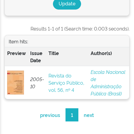
Results 1-1 of 1 (Search time: 0.003 seconds).
Item hits:
Preview
Issue
Title
Author(s)
Date
Escola Nacional
Revista do
2005-
de
Serviço Público,
10
Administração
vol. 56, nº 4
Pública (Brasil)
previous
1
next