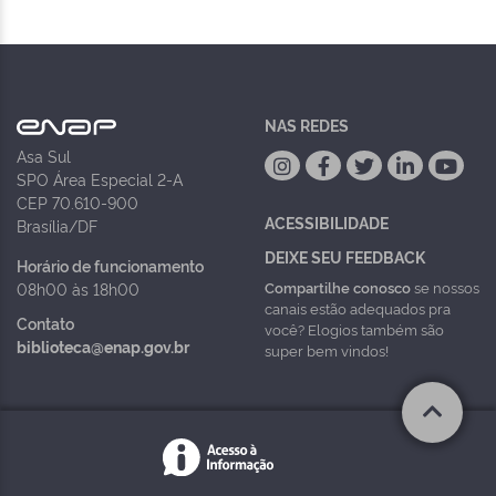
NAS REDES
Asa Sul
SPO Área Especial 2-A
CEP 70.610-900
ACESSIBILIDADE
Brasília/DF
DEIXE SEU FEEDBACK
Horário de funcionamento
Compartilhe conosco
se nossos
08h00 às 18h00
canais estão adequados pra
Contato
você? Elogios também são
biblioteca@enap.gov.br
super bem vindos!