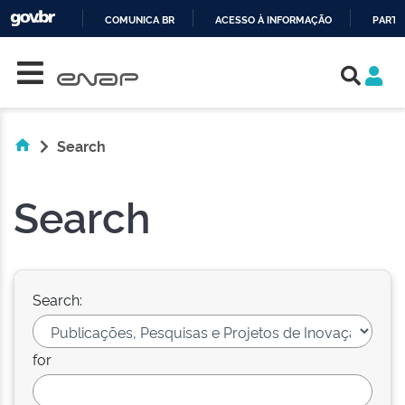
COMUNICA BR
ACESSO À INFORMAÇÃO
PARTI
Skip navigation
IR
PARA
O
CONTEÚDO
Search
Search
Search:
for