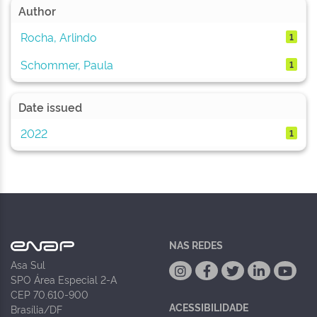
Author
Rocha, Arlindo
1
Schommer, Paula
1
Date issued
2022
1
NAS REDES
Asa Sul
SPO Área Especial 2-A
CEP 70.610-900
ACESSIBILIDADE
Brasília/DF