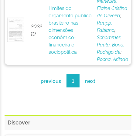
Menezes,
Limites do
Elaine Cristina
orçamento público
de Oliveira
;
brasileiro nas
Raupp,
2022-
dimensões
Fabiano
;
10
econômico-
Schommer,
financeira e
Paula
;
Bona,
sociopolítica
Rodrigo de
;
Rocha, Arlindo
previous
1
next
Discover