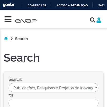
COMUNICA BR
ACESSO À INFORMAÇÃO
PARTI
Skip navigation
IR
PARA
O
CONTEÚDO
Search
Search
Search:
for