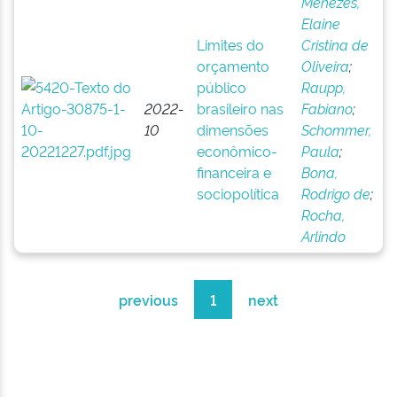
Menezes,
Elaine
Limites do
Cristina de
orçamento
Oliveira
;
público
Raupp,
2022-
brasileiro nas
Fabiano
;
10
dimensões
Schommer,
econômico-
Paula
;
financeira e
Bona,
sociopolítica
Rodrigo de
;
Rocha,
Arlindo
previous
1
next