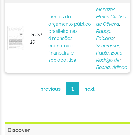
Menezes,
Limites do
Elaine Cristina
orçamento público
de Oliveira
;
brasileiro nas
Raupp,
2022-
dimensões
Fabiano
;
10
econômico-
Schommer,
financeira e
Paula
;
Bona,
sociopolítica
Rodrigo de
;
Rocha, Arlindo
previous
1
next
Discover