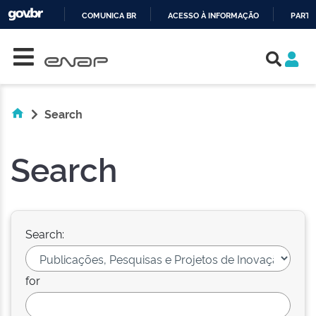
COMUNICA BR
ACESSO À INFORMAÇÃO
PARTI
Skip navigation
IR
PARA
O
CONTEÚDO
Search
Search
Search:
for