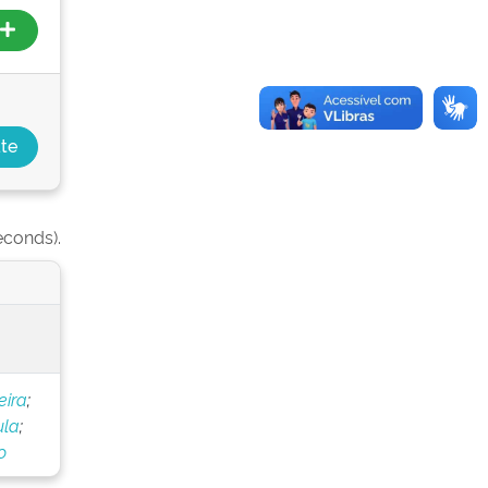
econds).
eira
;
ula
;
o