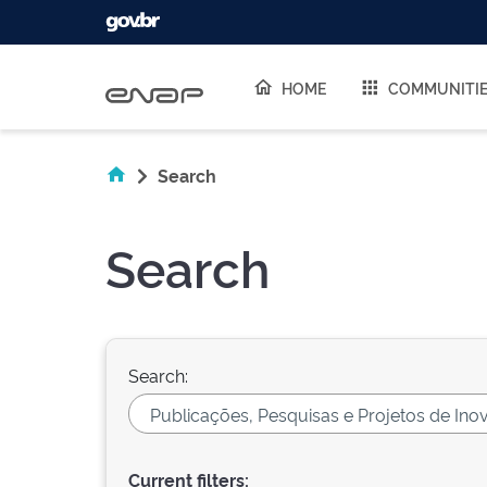
Skip navigation
HOME
COMMUNITI
Search
Search
Search:
Current filters: