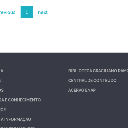
revious
1
next
LA
BIBLIOTECA GRACILIANO RAM
S
CENTRAL DE CONTEÚDO
OS
ACERVO ENAP
SA E CONHECIMENTO
ECE
 À INFORMAÇÃO