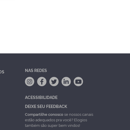
NAS REDES
OS
ACESSIBILIDADE
DEIXE SEU FEEDBACK
Compartilhe conosco
se nossos canais
estão adequados pra você? Elogios
também são super bem vindos!