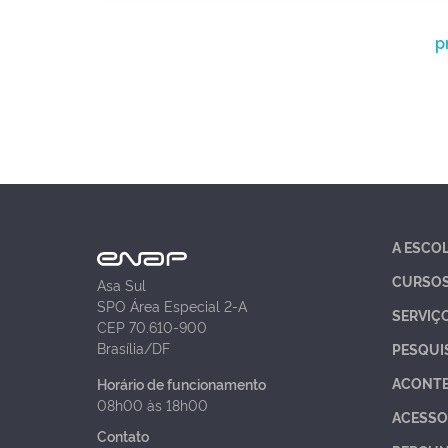
p
A ESCO
CURSO
Asa Sul
SPO Área Especial 2-A
SERVIÇ
CEP 70.610-900
Brasília/DF
PESQUI
ACONT
Horário de funcionamento
08h00 às 18h00
ACESSO
Contato