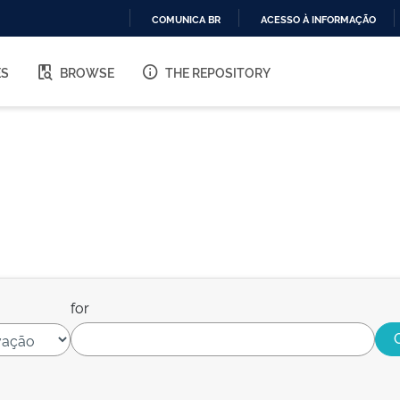
COMUNICA BR
ACESSO À INFORMAÇÃO
IR
PARA
ES
BROWSE
THE REPOSITORY
O
CONTEÚDO
for