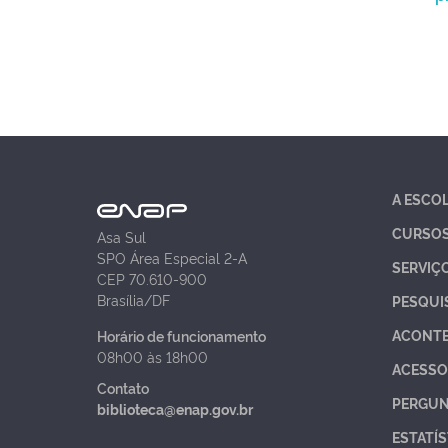
A ESCO
CURSO
Asa Sul
SPO Área Especial 2-A
SERVIÇ
CEP 70.610-900
Brasília/DF
PESQUI
ACONT
Horário de funcionamento
08h00 às 18h00
ACESSO
Contato
PERGUN
biblioteca@enap.gov.br
ESTATÍS