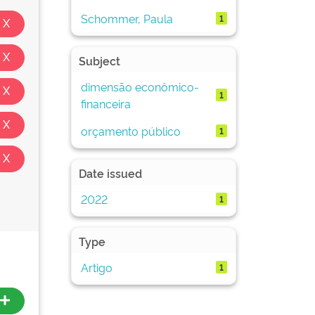
Schommer, Paula
1
Subject
dimensão econômico-
1
financeira
orçamento público
1
Date issued
2022
1
Type
Artigo
1