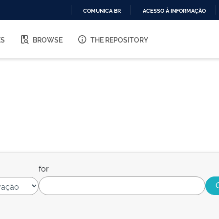
COMUNICA BR
ACESSO À INFORMAÇÃO
IR
PARA
ES
BROWSE
THE REPOSITORY
O
CONTEÚDO
for