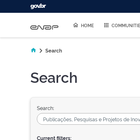
Skip navigation
HOME
COMMUNITI
Search
Search
Search:
Current filters: