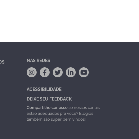
NAS REDES
OS
ACESSIBILIDADE
DEIXE SEU FEEDBACK
Compartilhe conosco
se nossos canais
estão adequados pra você? Elogios
também são super bem vindos!