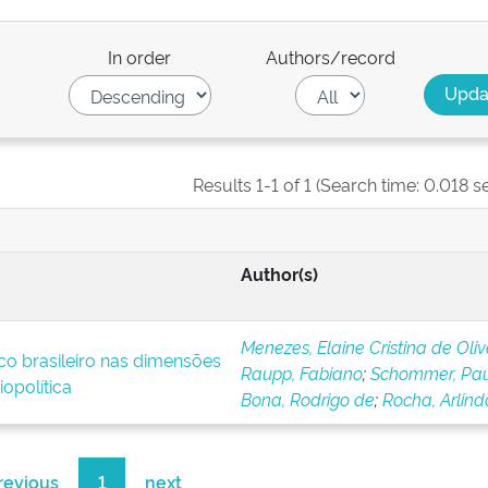
In order
Authors/record
Results 1-1 of 1 (Search time: 0.018 s
Author(s)
Menezes, Elaine Cristina de Oliv
co brasileiro nas dimensões
Raupp, Fabiano
;
Schommer, Pa
opolítica
Bona, Rodrigo de
;
Rocha, Arlind
revious
1
next