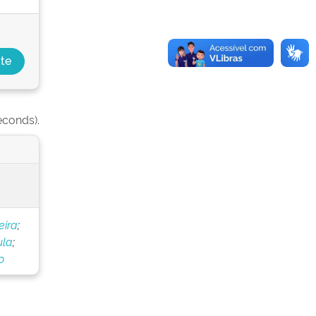
econds).
eira
;
ula
;
o