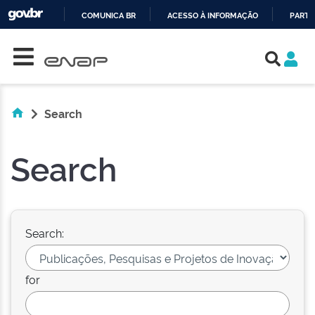
COMUNICA BR
ACESSO À INFORMAÇÃO
PARTI
Skip navigation
IR
PARA
O
CONTEÚDO
Search
Search
Search:
for