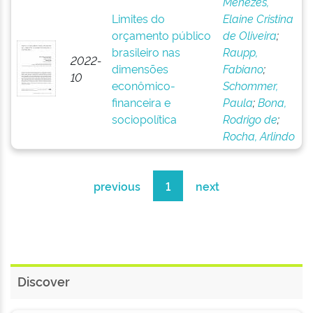
Menezes,
Limites do
Elaine Cristina
orçamento público
de Oliveira
;
brasileiro nas
Raupp,
2022-
dimensões
Fabiano
;
10
econômico-
Schommer,
financeira e
Paula
;
Bona,
sociopolítica
Rodrigo de
;
Rocha, Arlindo
previous
1
next
Discover