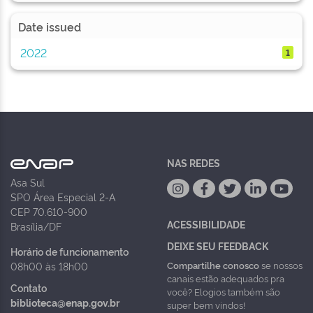
Date issued
2022
1
NAS REDES
Asa Sul
SPO Área Especial 2-A
CEP 70.610-900
ACESSIBILIDADE
Brasília/DF
DEIXE SEU FEEDBACK
Horário de funcionamento
Compartilhe conosco
se nossos
08h00 às 18h00
canais estão adequados pra
Contato
você? Elogios também são
biblioteca@enap.gov.br
super bem vindos!