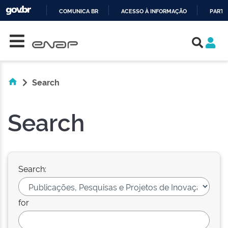
COMUNICA BR
ACESSO À INFORMAÇÃO
PARTI
Skip navigation
IR
PARA
O
CONTEÚDO
Search
Search
Search:
for