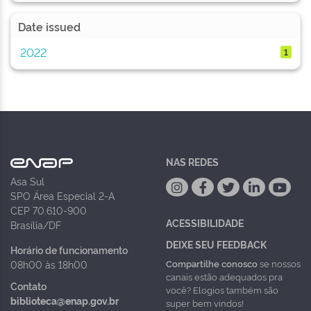
Date issued
2022
1
NAS REDES
Asa Sul
SPO Área Especial 2-A
CEP 70.610-900
ACESSIBILIDADE
Brasília/DF
DEIXE SEU FEEDBACK
Horário de funcionamento
Compartilhe conosco
se nossos
08h00 às 18h00
canais estão adequados pra
Contato
você? Elogios também são
biblioteca@enap.gov.br
super bem vindos!