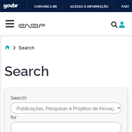
COMUNICA BR
ACESSO À INFORMAÇÃO
PARTI
Skip navigation
IR
PARA
O
CONTEÚDO
Search
Search
Search:
for