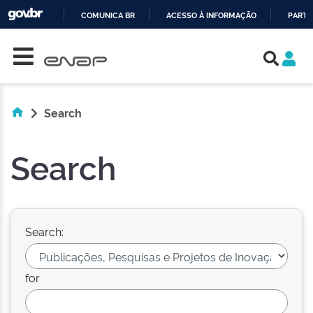
COMUNICA BR
ACESSO À INFORMAÇÃO
PARTI
Skip navigation
IR
PARA
O
CONTEÚDO
Search
Search
Search:
for