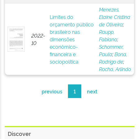
Menezes,
Limites do
Elaine Cristina
orçamento público
de Oliveira
;
brasileiro nas
Raupp,
2022-
dimensões
Fabiano
;
10
econômico-
Schommer,
financeira e
Paula
;
Bona,
sociopolítica
Rodrigo de
;
Rocha, Arlindo
previous
1
next
Discover