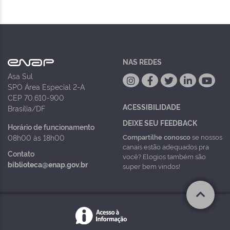
NAS REDES
Asa Sul
SPO Área Especial 2-A
CEP 70.610-900
ACESSIBILIDADE
Brasília/DF
DEIXE SEU FEEDBACK
Horário de funcionamento
Compartilhe conosco
se nossos
08h00 às 18h00
canais estão adequados pra
Contato
você? Elogios também são
biblioteca@enap.gov.br
super bem vindos!