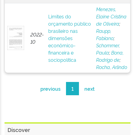
Menezes,
Limites do
Elaine Cristina
orçamento público
de Oliveira
;
brasileiro nas
Raupp,
2022-
dimensões
Fabiano
;
10
econômico-
Schommer,
financeira e
Paula
;
Bona,
sociopolítica
Rodrigo de
;
Rocha, Arlindo
previous
1
next
Discover