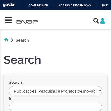
COMUNICA BR
ACESSO À INFORMAÇÃO
PARTI
Skip navigation
IR
PARA
O
CONTEÚDO
Search
Search
Search:
for