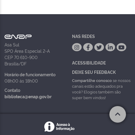
NAS REDES
Asa Sul
SPO Área Especial 2-A
CEP 70.610-900
ACESSIBILIDADE
Brasília/DF
DEIXE SEU FEEDBACK
Horário de funcionamento
Compartilhe conosco
se nossos
08h00 às 18h00
canais estão adequados pra
Contato
você? Elogios também são
biblioteca@enap.gov.br
super bem vindos!