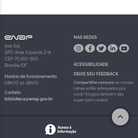
NAS REDES
Asa Sul
SPO Área Especial 2-A
CEP 70.610-900
ACESSIBILIDADE
Brasília/DF
DEIXE SEU FEEDBACK
Horário de funcionamento
Compartilhe conosco
se nossos
08h00 às 18h00
canais estão adequados pra
Contato
você? Elogios também são
biblioteca@enap.gov.br
super bem vindos!