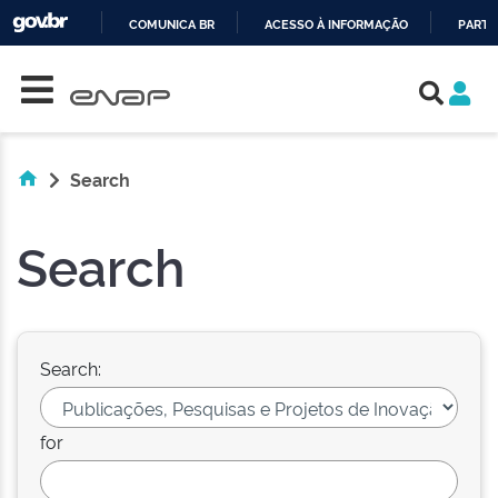
COMUNICA BR
ACESSO À INFORMAÇÃO
PARTI
Skip navigation
IR
PARA
O
CONTEÚDO
Search
Search
Search:
for