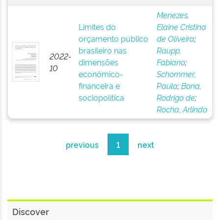
Menezes,
Limites do
Elaine Cristina
orçamento público
de Oliveira
;
brasileiro nas
Raupp,
2022-
dimensões
Fabiano
;
10
econômico-
Schommer,
financeira e
Paula
;
Bona,
sociopolítica
Rodrigo de
;
Rocha, Arlindo
previous
1
next
Discover