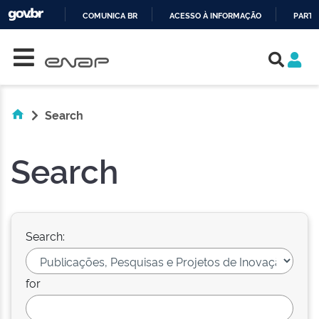
COMUNICA BR
ACESSO À INFORMAÇÃO
PARTI
Skip navigation
IR
PARA
O
CONTEÚDO
Search
Search
Search:
for