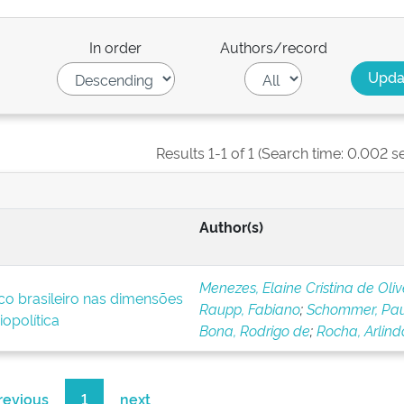
In order
Authors/record
Results 1-1 of 1 (Search time: 0.002 s
Author(s)
Menezes, Elaine Cristina de Oliv
co brasileiro nas dimensões
Raupp, Fabiano
;
Schommer, Pa
opolítica
Bona, Rodrigo de
;
Rocha, Arlind
revious
1
next