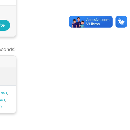
econds).
eira
;
ula
;
o