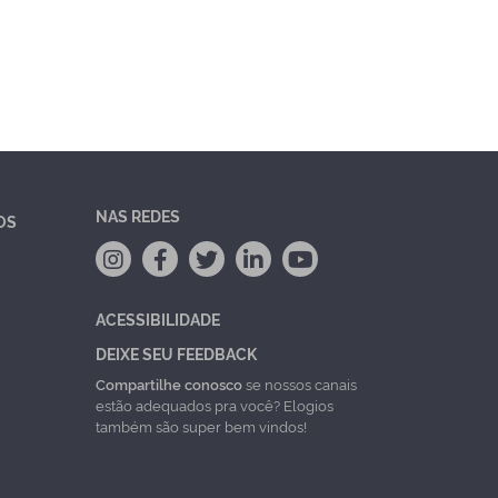
NAS REDES
OS
ACESSIBILIDADE
DEIXE SEU FEEDBACK
Compartilhe conosco
se nossos canais
estão adequados pra você? Elogios
também são super bem vindos!