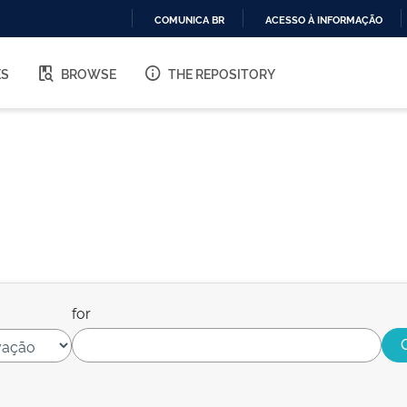
COMUNICA BR
ACESSO À INFORMAÇÃO
IR
PARA
ES
BROWSE
THE REPOSITORY
O
CONTEÚDO
for