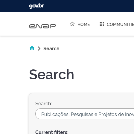
Skip navigation
HOME
COMMUNITI
Search
Search
Search:
Current filters: