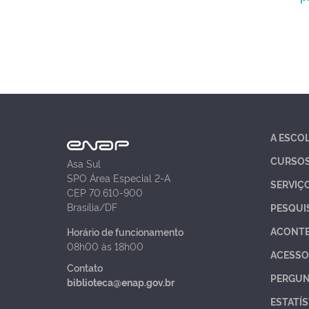
A ESCO
CURSO
Asa Sul
SPO Área Especial 2-A
SERVIÇ
CEP 70.610-900
Brasília/DF
PESQUI
ACONT
Horário de funcionamento
08h00 às 18h00
ACESSO
Contato
PERGUN
biblioteca@enap.gov.br
ESTATÍS