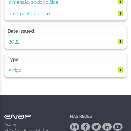
dimensão sociopolítica
1
orçamento público
1
Date issued
2022
1
Type
Artigo
1
NAS REDES
Asa Sul
SPO Área Especial 2-A