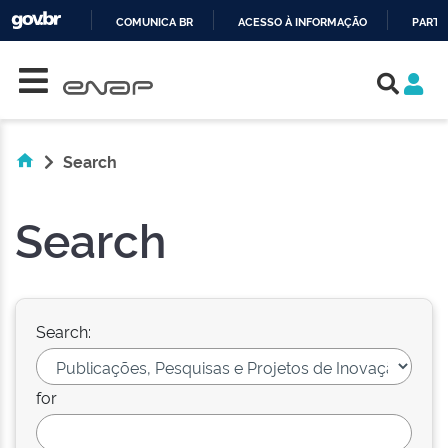
COMUNICA BR
ACESSO À INFORMAÇÃO
PARTI
Skip navigation
IR
PARA
O
CONTEÚDO
Search
Search
Search:
for