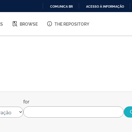
COMUNICA BR
ACESSO À INFORMAÇÃO
IR
PARA
ES
BROWSE
THE REPOSITORY
O
CONTEÚDO
for