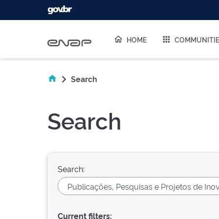
Skip navigation
HOME
COMMUNITI
Search
Search
Search:
Current filters: