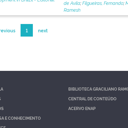
de Avila
;
Filgueiras, Fernando
;
M
Ramesh
revious
1
next
LA
BIBLIOTECA GRACILIANO RAM
S
CENTRAL DE CONTEÚDO
OS
ACERVO ENAP
SA E CONHECIMENTO
ECE