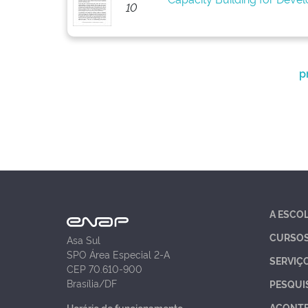
10
p
A ESCO
CURSO
Asa Sul
SPO Área Especial 2-A
SERVIÇ
CEP 70.610-900
Brasília/DF
PESQUI
ACONT
Horário de funcionamento