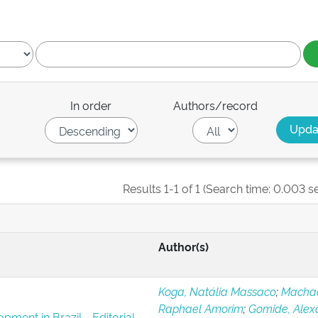
In order
Authors/record
Results 1-1 of 1 (Search time: 0.003 s
Author(s)
Koga, Natália Massaco
;
Macha
Raphael Amorim
;
Gomide, Alex
pment in Brazil - Editorial