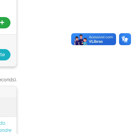
econds).
do,
andre