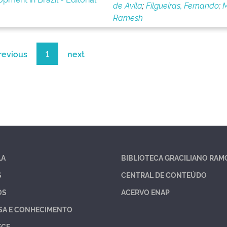
de Avila
;
Filgueiras, Fernando
;
M
Ramesh
revious
1
next
LA
BIBLIOTECA GRACILIANO RAM
S
CENTRAL DE CONTEÚDO
OS
ACERVO ENAP
SA E CONHECIMENTO
ECE