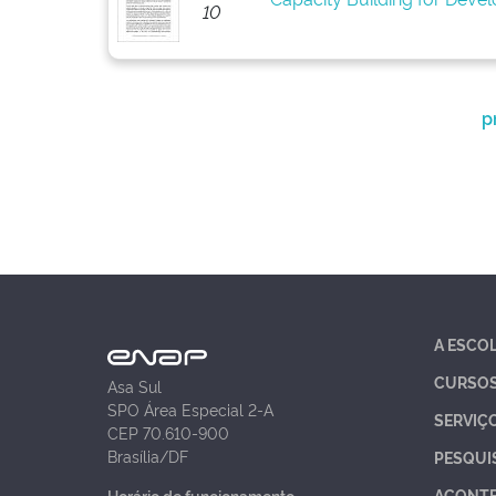
10
p
A ESCO
CURSO
Asa Sul
SPO Área Especial 2-A
SERVIÇ
CEP 70.610-900
Brasília/DF
PESQUI
ACONT
Horário de funcionamento