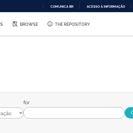
COMUNICA BR
ACESSO À INFORMAÇÃO
IR
PARA
ES
BROWSE
THE REPOSITORY
O
CONTEÚDO
for