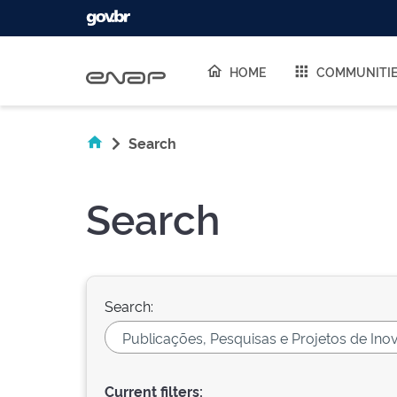
Skip navigation
HOME
COMMUNITI
Search
Search
Search:
Current filters: