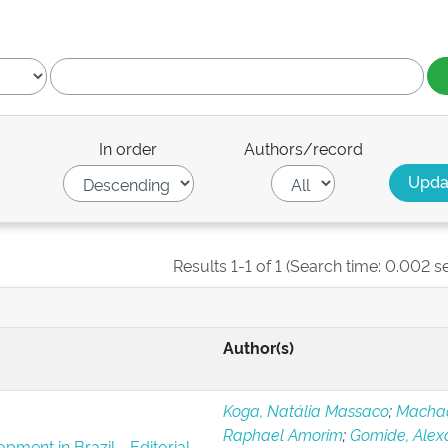
In order
Authors/record
Results 1-1 of 1 (Search time: 0.002 s
Author(s)
Koga, Natália Massaco
;
Macha
Raphael Amorim
;
Gomide, Alex
pment in Brazil - Editorial