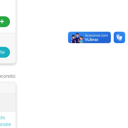
econds).
do,
andre