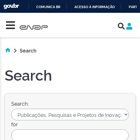
COMUNICA BR
ACESSO À INFORMAÇÃO
PARTI
Skip navigation
IR
PARA
O
CONTEÚDO
Search
Search
Search:
for