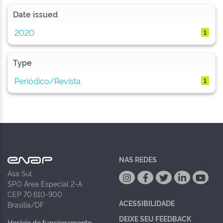
Date issued
2020
1
Type
Periódico/Revista
1
NAS REDES
Asa Sul
SPO Área Especial 2-A
CEP 70.610-900
ACESSIBILIDADE
Brasília/DF
DEIXE SEU FEEDBACK
Horário de funcionamento