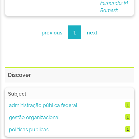
Fernando
;
M.
Ramesh
previous
1
next
Discover
Subject
administração pública federal
1
gestão organizacional
1
políticas públicas
1