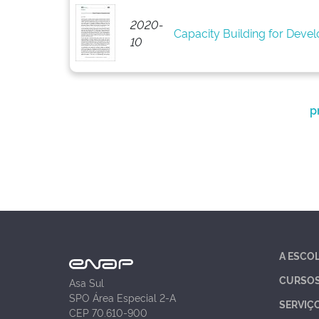
2020-
Capacity Building for Develo
10
p
A ESCO
CURSO
Asa Sul
SPO Área Especial 2-A
SERVIÇ
CEP 70.610-900