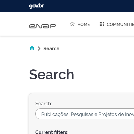
Skip navigation
HOME
COMMUNITI
Search
Search
Search:
Current filters: