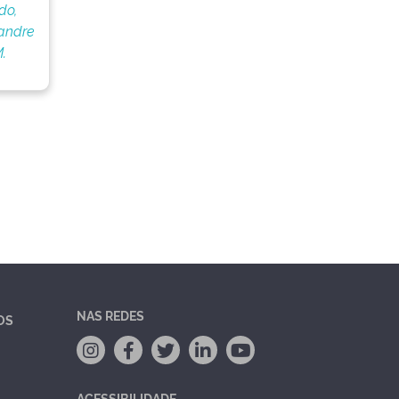
do,
andre
.
NAS REDES
OS
ACESSIBILIDADE