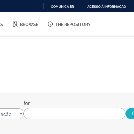
COMUNICA BR
ACESSO À INFORMAÇÃO
IR
PARA
ES
BROWSE
THE REPOSITORY
O
CONTEÚDO
for