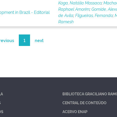
Koga, Natália Massaco
;
Macha
Raphael Amorim
;
Gomide, Alex
pment in Brazil - Editorial
de Avila
;
Filgueiras, Fernando
;
M
Ramesh
revious
1
next
LA
BIBLIOTECA GRACILIANO RAM
S
CENTRAL DE CONTEÚDO
OS
ACERVO ENAP