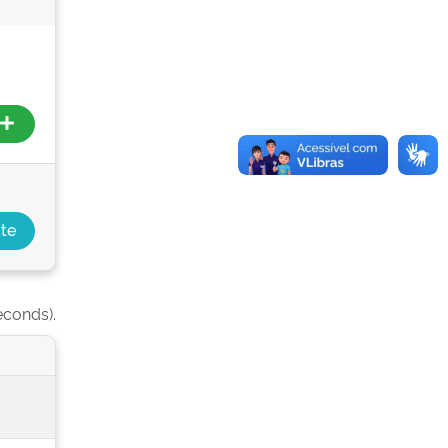
econds).