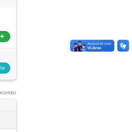
econds).