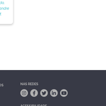
do,
andre
.
NAS REDES
OS
ACESSIBILIDADE