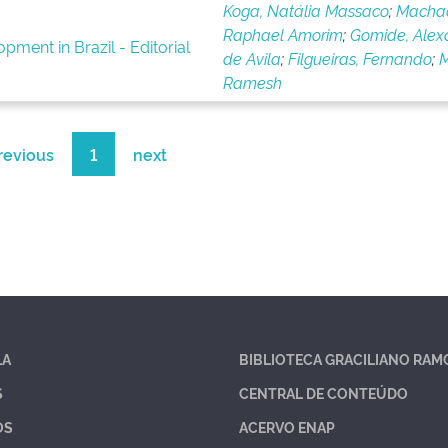
Koga, Natália Massaco
;
Macha
Raphael Amorim
;
Gomide, Alex
pment in Brazil - Editorial
de Avila
;
Filgueiras, Fernando
;
M
Ramesh
revious
1
next
LA
BIBLIOTECA GRACILIANO RAM
S
CENTRAL DE CONTEÚDO
OS
ACERVO ENAP