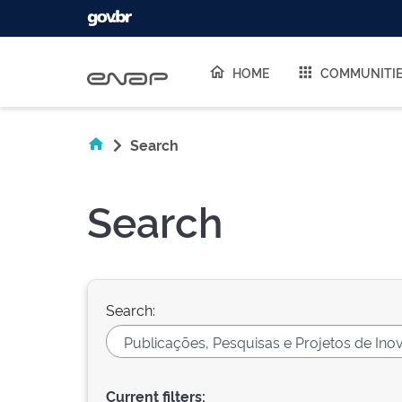
Skip navigation
HOME
COMMUNITI
Search
Search
Search:
Current filters: