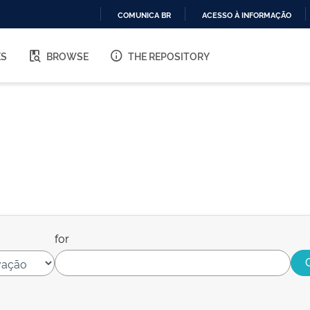
COMUNICA BR
ACESSO À INFORMAÇÃO
IR
PARA
ES
BROWSE
THE REPOSITORY
O
CONTEÚDO
for