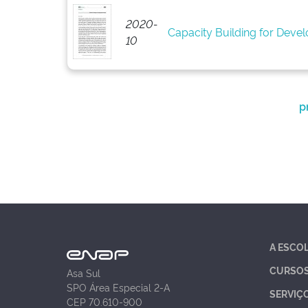
2020-
Capacity Building for Develo
10
p
A ESCO
CURSO
Asa Sul
SPO Área Especial 2-A
SERVIÇ
CEP 70.610-900