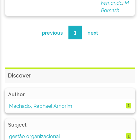
Fernando
;
M.
Ramesh
previous
1
next
Discover
Author
Machado, Raphael Amorim
1
Subject
gestão organizacional
1