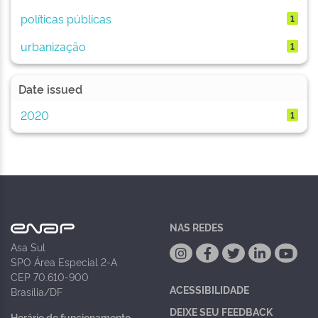
políticas públicas
1
urbanização
1
Date issued
2020
1
NAS REDES
Asa Sul
SPO Área Especial 2-A
CEP 70.610-900
ACESSIBILIDADE
Brasília/DF
DEIXE SEU FEEDBACK
Horário de funcionamento