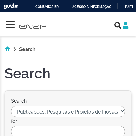
COMUNICA BR
ACESSO À INFORMAÇÃO
PARTI
Skip navigation
IR
PARA
O
CONTEÚDO
Search
Search
Search:
for