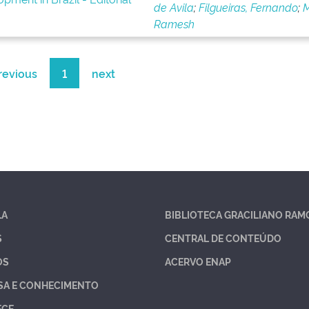
de Avila
;
Filgueiras, Fernando
;
M
Ramesh
revious
1
next
LA
BIBLIOTECA GRACILIANO RAM
S
CENTRAL DE CONTEÚDO
OS
ACERVO ENAP
SA E CONHECIMENTO
ECE