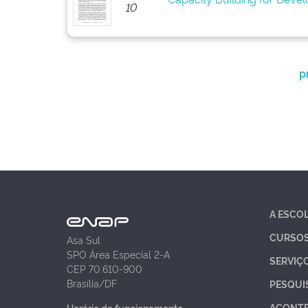
10
p
A ESCO
CURSO
Asa Sul
SPO Área Especial 2-A
SERVIÇ
CEP 70.610-900
Brasília/DF
PESQUI
ACONT
Horário de funcionamento