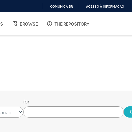
COMUNICA BR
ACESSO À INFORMAÇÃO
IR
PARA
ES
BROWSE
THE REPOSITORY
O
CONTEÚDO
for