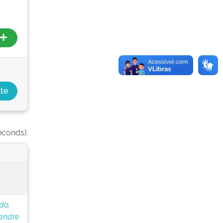
econds).
do,
andre