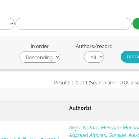
In order
Authors/record
Results 1-1 of 1 (Search time: 0.002 s
Author(s)
Koga, Natália Massaco
;
Macha
Raphael Amorim
;
Gomide, Alex
pment in Brazil - Editorial