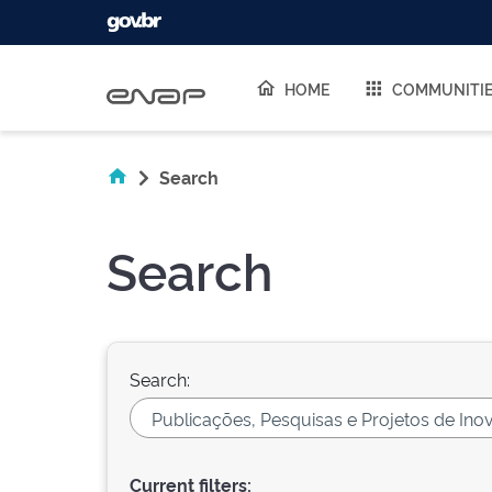
Skip navigation
HOME
COMMUNITI
Search
Search
Search:
Current filters: