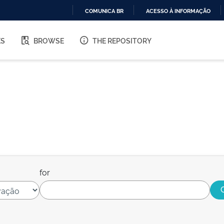
COMUNICA BR
ACESSO À INFORMAÇÃO
IR
PARA
ES
BROWSE
THE REPOSITORY
O
CONTEÚDO
for