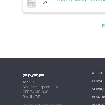
10
p
A ESCO
CURSO
Asa Sul
SPO Área Especial 2-A
SERVIÇ
CEP 70.610-900
Brasília/DF
PESQUI
ACONT
Horário de funcionamento