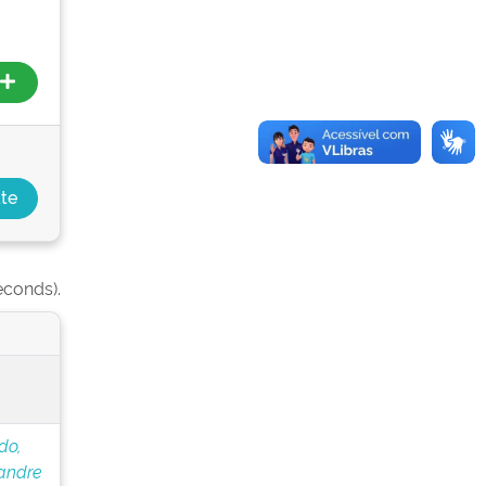
econds).
do,
andre