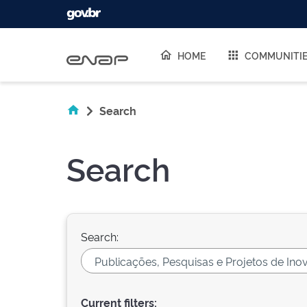
Skip navigation
HOME
COMMUNITI
Search
Search
Search:
Current filters: