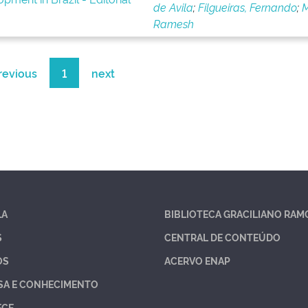
de Avila
;
Filgueiras, Fernando
;
M
Ramesh
revious
1
next
LA
BIBLIOTECA GRACILIANO RAM
S
CENTRAL DE CONTEÚDO
OS
ACERVO ENAP
SA E CONHECIMENTO
ECE