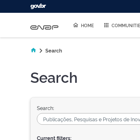
Skip navigation
HOME
COMMUNITI
Search
Search
Search:
Current filters: