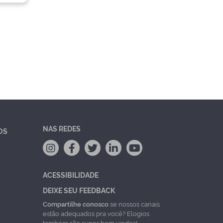
NAS REDES
OS
ACESSIBILIDADE
DEIXE SEU FEEDBACK
Compartilhe conosco
se nossos canais
estão adequados pra você? Elogios
também são super bem vindos!