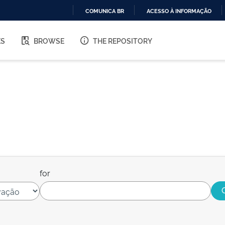
COMUNICA BR
ACESSO À INFORMAÇÃO
IR
PARA
ES
BROWSE
THE REPOSITORY
O
CONTEÚDO
for