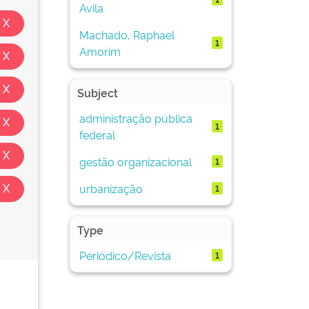
Avila
Machado, Raphael
1
Amorim
Subject
administração pública
1
federal
gestão organizacional
1
urbanização
1
Type
Periódico/Revista
1