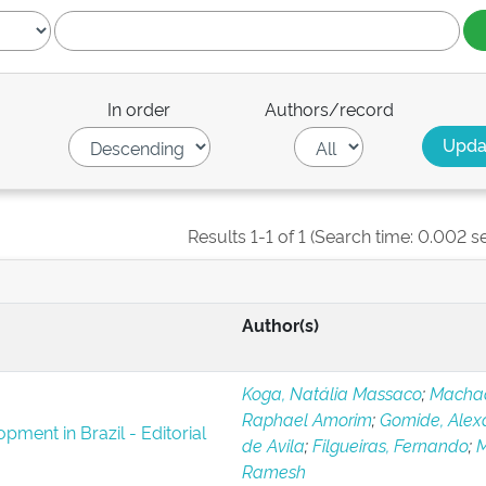
In order
Authors/record
Results 1-1 of 1 (Search time: 0.002 s
Author(s)
Koga, Natália Massaco
;
Macha
Raphael Amorim
;
Gomide, Alex
pment in Brazil - Editorial
de Avila
;
Filgueiras, Fernando
;
M
Ramesh