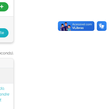
econds).
do,
andre
.