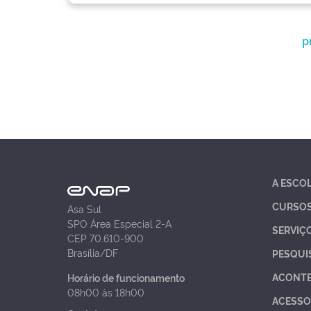
p
A ESCO
CURSO
Asa Sul
SPO Área Especial 2-A
SERVIÇ
CEP 70.610-900
Brasília/DF
PESQUI
ACONT
Horário de funcionamento
08h00 às 18h00
ACESSO