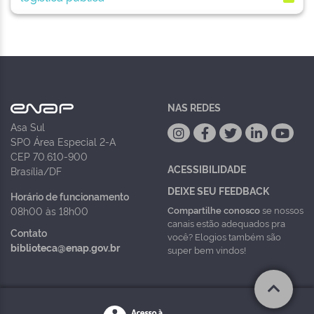
NAS REDES
Asa Sul
SPO Área Especial 2-A
CEP 70.610-900
ACESSIBILIDADE
Brasília/DF
DEIXE SEU FEEDBACK
Horário de funcionamento
Compartilhe conosco
se nossos
08h00 às 18h00
canais estão adequados pra
Contato
você? Elogios também são
biblioteca@enap.gov.br
super bem vindos!