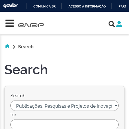
COMUNICA BR
ACESSO À INFORMAÇÃO
PARTI
Skip navigation
IR
PARA
O
CONTEÚDO
Search
Search
Search:
for