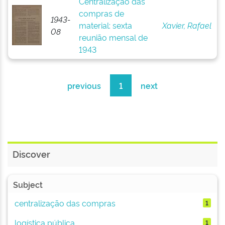
Centralização das
compras de
1943-
material: sexta
Xavier, Rafael
08
reunião mensal de
1943
previous
1
next
Discover
Subject
centralização das compras
1
logística pública
1