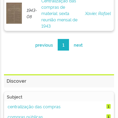
Centralização das
compras de
1943-
material: sexta
Xavier, Rafael
08
reunião mensal de
1943
previous
1
next
Discover
Subject
centralização das compras
1
compras públicas
1