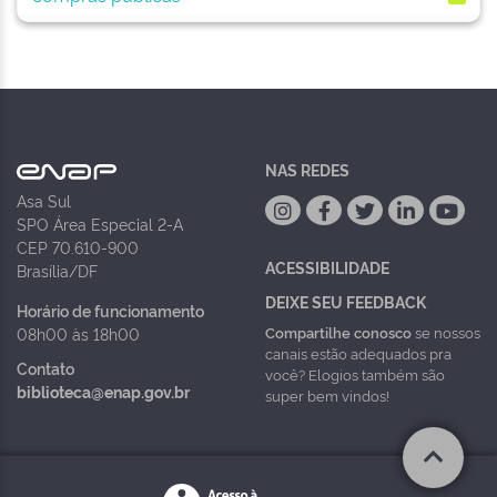
NAS REDES
Asa Sul
SPO Área Especial 2-A
CEP 70.610-900
ACESSIBILIDADE
Brasília/DF
DEIXE SEU FEEDBACK
Horário de funcionamento
Compartilhe conosco
se nossos
08h00 às 18h00
canais estão adequados pra
Contato
você? Elogios também são
biblioteca@enap.gov.br
super bem vindos!