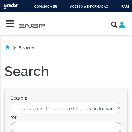
COMUNICA BR
ACESSO À INFORMAÇÃO
PARTI
Skip navigation
IR
PARA
O
CONTEÚDO
Search
Search
Search:
for