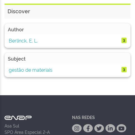
Discover
Author
Berlinck, E. L.
3
Subject
gestão de materiais
3
NAS REDES
Asa Sul
SPO Área Especial 2-A