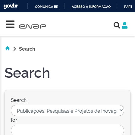
COMUNICA BR
ACESSO À INFORMAÇÃO
PARTI
Skip navigation
IR
PARA
O
CONTEÚDO
Search
Search
Search:
for