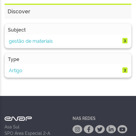
Discover
Subject
gestão de materiais
3
Type
Artigo
3
NAS REDES
Asa Sul
SPO Área Especial 2-A