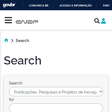
COMUNICA BR
ACESSO À INFORMAÇÃO
PARTI
Skip navigation
IR
PARA
O
CONTEÚDO
Search
Search
Search:
for