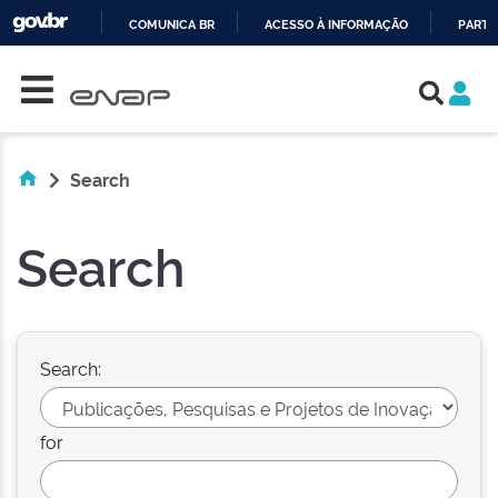
COMUNICA BR
ACESSO À INFORMAÇÃO
PARTI
Skip navigation
IR
PARA
O
CONTEÚDO
Search
Search
Search:
for