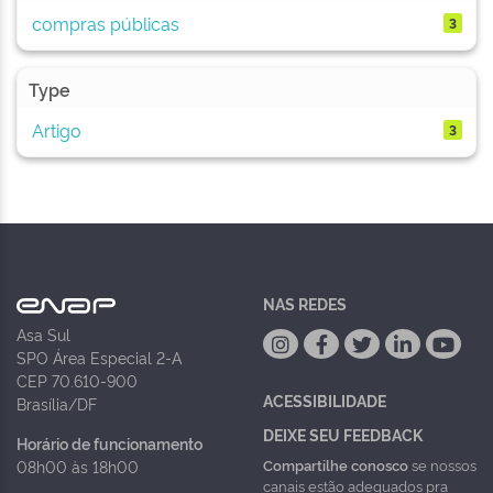
compras públicas
3
Type
Artigo
3
NAS REDES
Asa Sul
SPO Área Especial 2-A
CEP 70.610-900
ACESSIBILIDADE
Brasília/DF
DEIXE SEU FEEDBACK
Horário de funcionamento
Compartilhe conosco
se nossos
08h00 às 18h00
canais estão adequados pra