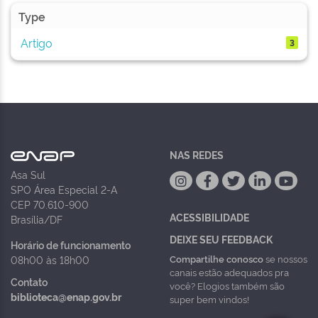
Type
Artigo
3
NAS REDES
Asa Sul
SPO Área Especial 2-A
CEP 70.610-900
ACESSIBILIDADE
Brasília/DF
DEIXE SEU FEEDBACK
Horário de funcionamento
Compartilhe conosco
se nossos
08h00 às 18h00
canais estão adequados pra
Contato
você? Elogios também são
biblioteca@enap.gov.br
super bem vindos!