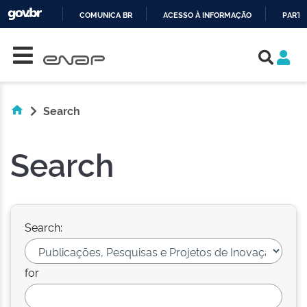
COMUNICA BR
ACESSO À INFORMAÇÃO
PARTI
Skip navigation
IR
PARA
O
CONTEÚDO
Search
Search
Search:
for