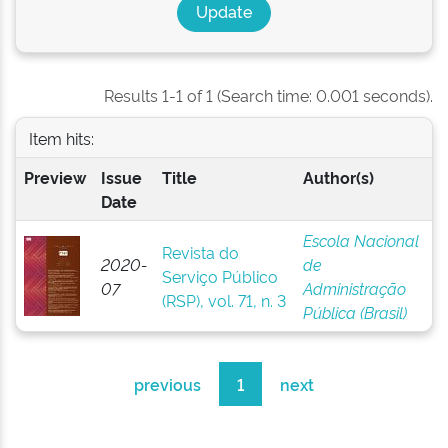
Results 1-1 of 1 (Search time: 0.001 seconds).
Item hits:
Preview
Issue
Title
Author(s)
Date
Escola Nacional
Revista do
2020-
de
Serviço Público
07
Administração
(RSP), vol. 71, n. 3
Pública (Brasil)
previous
1
next