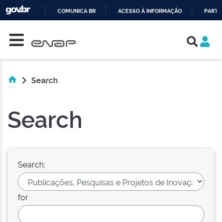
COMUNICA BR
ACESSO À INFORMAÇÃO
PARTI
Skip navigation
IR
PARA
O
CONTEÚDO
Search
Search
Search:
for