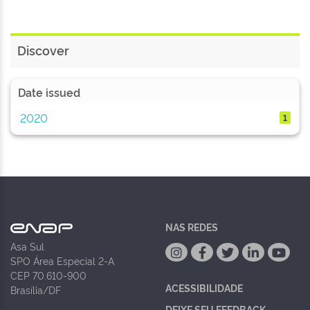
Discover
Date issued
2020
1
NAS REDES
Asa Sul
SPO Área Especial 2-A
CEP 70.610-900
ACESSIBILIDADE
Brasília/DF
DEIXE SEU FEEDBACK