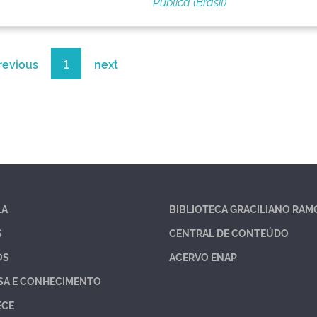
Pública (Brasil)
revious
1
next
LA
BIBLIOTECA GRACILIANO RAM
S
CENTRAL DE CONTEÚDO
OS
ACERVO ENAP
SA E CONHECIMENTO
ECE