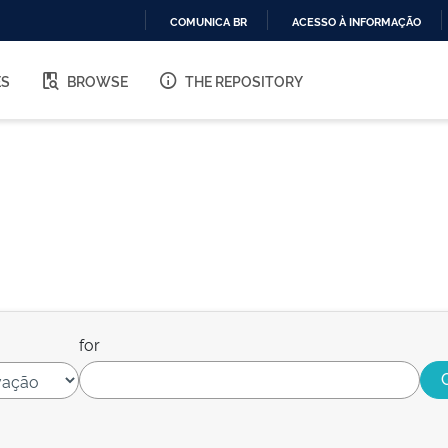
COMUNICA BR
ACESSO À INFORMAÇÃO
IR
PARA
ES
BROWSE
THE REPOSITORY
O
CONTEÚDO
for