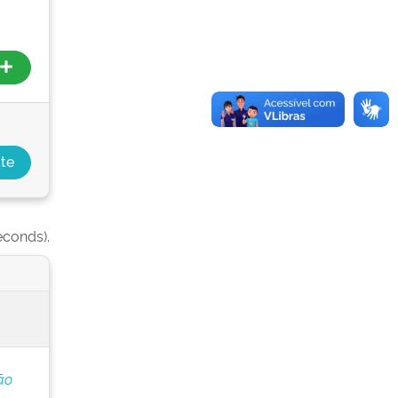
econds).
ão