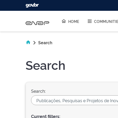
Skip navigation
HOME
COMMUNITI
Search
Search
Search:
Current filters: