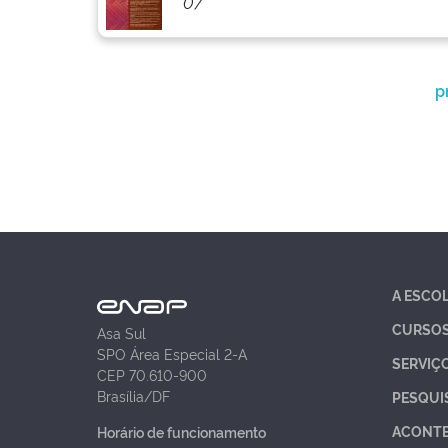
07
p
A ESCO
CURSO
Asa Sul
SPO Área Especial 2-A
SERVIÇ
CEP 70.610-900
Brasília/DF
PESQUI
ACONT
Horário de funcionamento