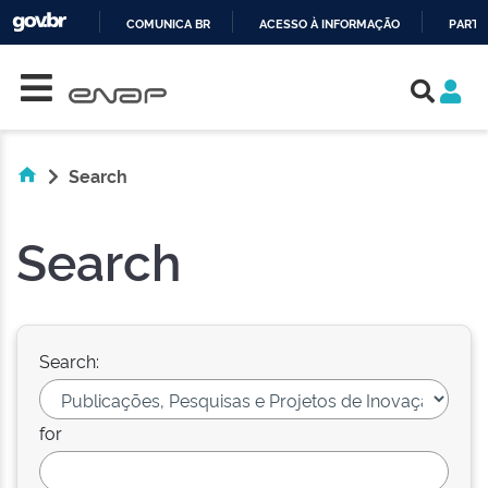
COMUNICA BR
ACESSO À INFORMAÇÃO
PARTI
Skip navigation
IR
PARA
O
CONTEÚDO
Search
Search
Search:
for