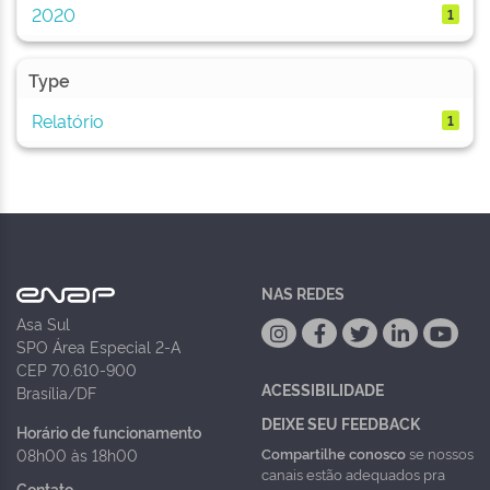
2020
1
Type
Relatório
1
NAS REDES
Asa Sul
SPO Área Especial 2-A
CEP 70.610-900
ACESSIBILIDADE
Brasília/DF
DEIXE SEU FEEDBACK
Horário de funcionamento
Compartilhe conosco
se nossos
08h00 às 18h00
canais estão adequados pra
Contato