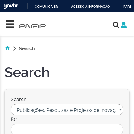
COMUNICA BR
ACESSO À INFORMAÇÃO
PARTI
Skip navigation
IR
PARA
O
CONTEÚDO
Search
Search
Search:
for