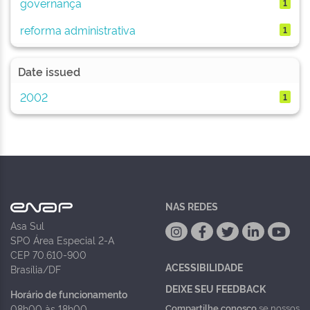
governança
1
reforma administrativa
1
Date issued
2002
1
NAS REDES
Asa Sul
SPO Área Especial 2-A
CEP 70.610-900
ACESSIBILIDADE
Brasília/DF
DEIXE SEU FEEDBACK
Horário de funcionamento
Compartilhe conosco
se nossos
08h00 às 18h00