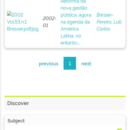
Reforma da
nova gestão
pública: agora
Bresser-
2002-
na agenda da
Pereira, Luiz
01
América
Carlos
Latina, no
entanto...
previous
1
next
Discover
Subject