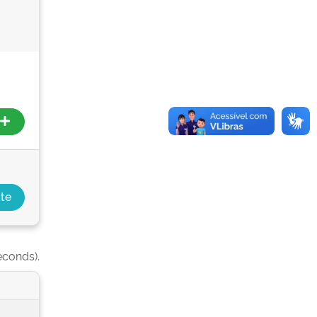
econds).