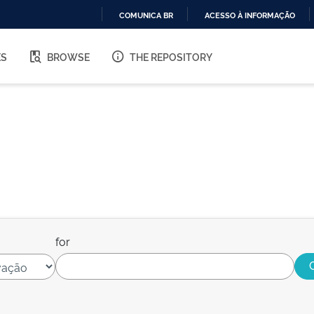
COMUNICA BR
ACESSO À INFORMAÇÃO
IR
PARA
ES
BROWSE
THE REPOSITORY
O
CONTEÚDO
for