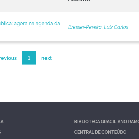
blica: agora na agenda da
Bresser-Pereira, Luiz Carlos
.
revious
1
next
LA
BIBLIOTECA GRACILIANO RAM
S
CENTRAL DE CONTEÚDO