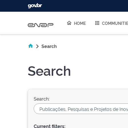
Skip navigation
HOME
COMMUNITI
Search
Search
Search:
Current filters: