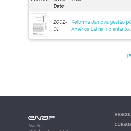
Date
2002-
Reforma da nova gestão pú
01
América Latina, no entanto..
p
A ESCO
CURSO
Asa Sul