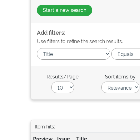
Start a new search
Add filters:
Use filters to refine the search results.
Results/Page
Sort items by
Item hits:
Preview
Issue
Title